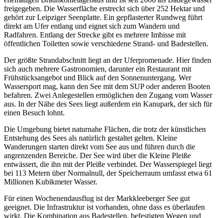
freigegeben. Die Wasserfläche erstreckt sich über 252 Hektar und
gehört zur Leipziger Seenplatte. Ein gepflasterter Rundweg führt
direkt am Ufer entlang und eignet sich zum Wandern und
Radfahren. Entlang der Strecke gibt es mehrere Imbisse mit
öffentlichen Toiletten sowie verschiedene Strand- und Badestellen.
Der größte Strandabschnitt liegt an der Uferpromenade. Hier finden
sich auch mehrere Gastronomien, darunter ein Restaurant mit
Frühstücksangebot und Blick auf den Sonnenuntergang. Wer
Wassersport mag, kann den See mit dem SUP oder anderen Booten
befahren. Zwei Anlegestellen ermöglichen den Zugang vom Wasser
aus. In der Nähe des Sees liegt außerdem ein Kanupark, der sich für
einen Besuch lohnt.
Die Umgebung bietet naturnahe Flächen, die trotz der künstlichen
Entstehung des Sees als natürlich gestaltet gelten. Kleine
Wanderungen starten direkt vom See aus und führen durch die
angrenzenden Bereiche. Der See wird über die Kleine Pleiße
entwässert, die ihn mit der Pleiße verbindet. Der Wasserspiegel liegt
bei 113 Metern über Normalnull, der Speicherraum umfasst etwa 61
Millionen Kubikmeter Wasser.
Für einen Wochenendausflug ist der Markkleeberger See gut
geeignet. Die Infrastruktur ist vorhanden, ohne dass es überlaufen
wirkt. Die Kombination aus Badestellen, befestigten Wegen und