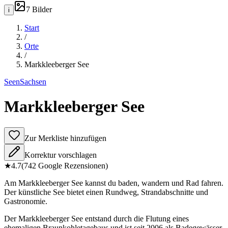
7
Bilder
i
Start
/
Orte
/
Markkleeberger See
Seen
Sachsen
Markkleeberger See
Zur Merkliste hinzufügen
Korrektur vorschlagen
★
4.7
(
742
Google Rezensionen)
Am Markkleeberger See kannst du baden, wandern und Rad fahren.
Der künstliche See bietet einen Rundweg, Strandabschnitte und
Gastronomie.
Der Markkleeberger See entstand durch die Flutung eines
ehemaligen Braunkohletagebaus und ist seit 2006 als Badegewässer